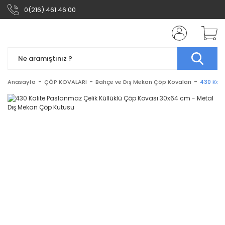
0(216) 461 46 00
Anasayfa
ÇÖP KOVALARI
Bahçe ve Dış Mekan Çöp Kovaları
430 Kali