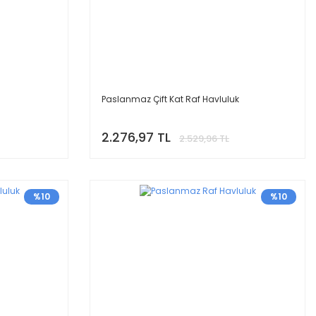
Paslanmaz Çift Kat Raf Havluluk
2.276,97 TL
2.529,96 TL
%10
%10