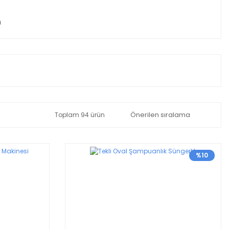
ı
Toplam 94 ürün
%10