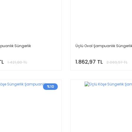
mpuanlık Süngerlik
Üçlü Oval Şampuanlık Süngerli
TL
1.862,97 TL
1.421,80 TL
2.069,97 TL
%10