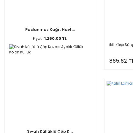
Paslanmaz Kağıt Havl ...
Fiyat :
1.260,00 TL
İkili Köşe Sü
865,62 T
Siyah Küllüklü Çöp K ...