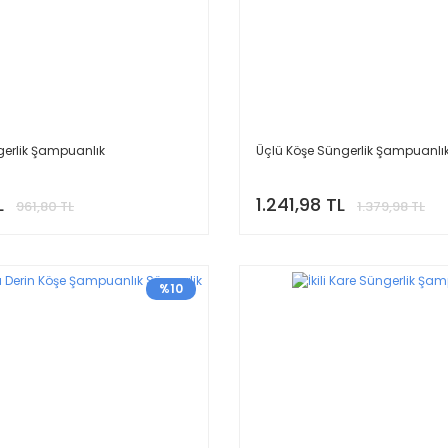
ngerlik Şampuanlık
Üçlü Köşe Süngerlik Şampuanlı
L
1.241,98 TL
961,80 TL
1.379,98 TL
%10