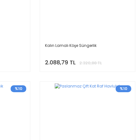
Kalın Lamalı Köşe Süngerlik
2.088,79 TL
2.320,88 TL
%10
%10