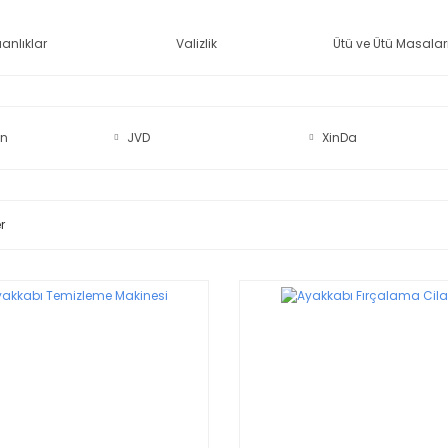
nlıklar
Valizlik
Ütü ve Ütü Masalar
en
JVD
XinDa
r