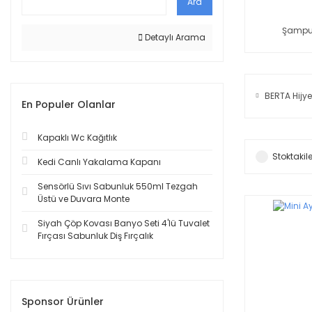
Ara
Şampua
Detaylı Arama
BERTA Hijy
En Populer Olanlar
Kapaklı Wc Kağıtlık
Stoktakile
Kedi Canlı Yakalama Kapanı
Sensörlü Sıvı Sabunluk 550ml Tezgah
Üstü ve Duvara Monte
Siyah Çöp Kovası Banyo Seti 4'lü Tuvalet
Fırçası Sabunluk Diş Fırçalık
Sponsor Ürünler