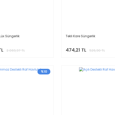
Lüx Süngerlik
Tekli Kare Süngerlik
TL
474,21 TL
2.069,97 TL
526,90 TL
%10