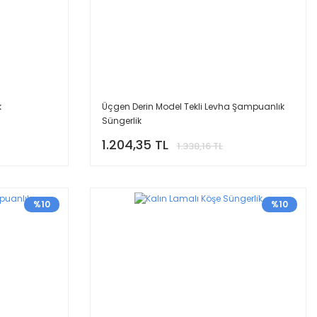
k
Üçgen Derin Model Tekli Levha Şampuanlık
Süngerlik
1.204,35 TL
1.338,16 TL
%10
%10