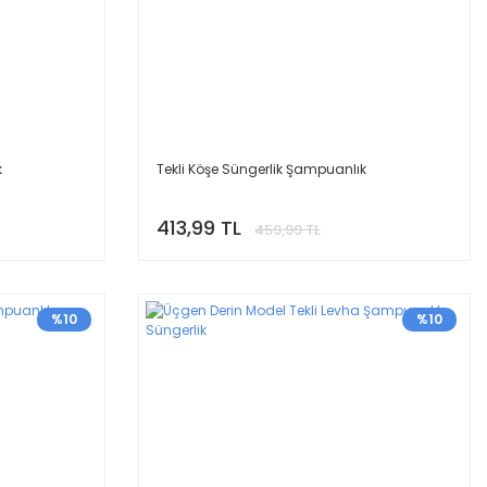
k
Tekli Köşe Süngerlik Şampuanlık
413,99 TL
459,99 TL
%10
%10