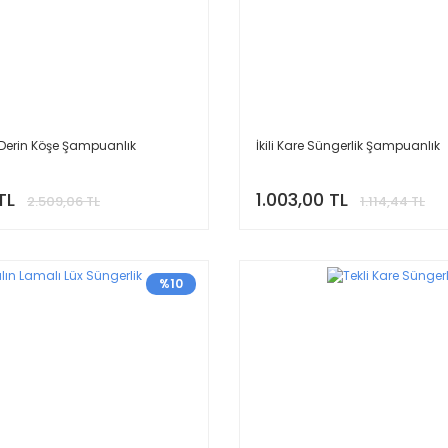
 Derin Köşe Şampuanlık
İkili Kare Süngerlik Şampuanlık
TL
1.003,00 TL
2.509,06 TL
1.114,44 TL
%10