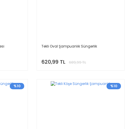
esi
Tekli Oval Şampuanlık Süngerlik
620,99 TL
689,99 TL
%10
%10