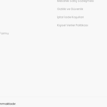
Mesafeli Satış Sözleşmesi
Gizlilik ve Güvenlik
İptal İade Koşullari
Kişisel Veriler Politikası
 Formu
orunmaktadır.