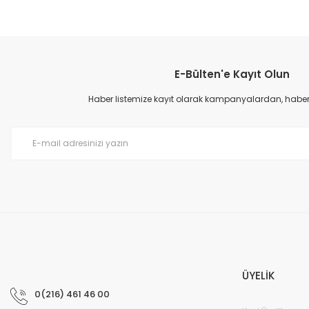
Bu ürünün fiyat bilgisi, resim, ürün açıklamalarında ve diğer konular
Görüş ve önerileriniz için teşekkür ederiz.
E-Bülten'e Kayıt Olun
Ürün resmi kalitesiz, bozuk veya görüntülenemiyor.
Ürün açıklamasında eksik bilgiler bulunuyor.
Haber listemize kayıt olarak kampanyalardan, haberda
Ürün bilgilerinde hatalar bulunuyor.
Ürün fiyatı diğer sitelerden daha pahalı.
Bu ürüne benzer farklı alternatifler olmalı.
ÜYELİK
0(216) 461 46 00