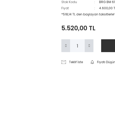
Stok Kodu
BRG BM 6
Fiyat
4.600,00 
*518,14 TL den başlayan taksitlerle!
5.520,00 TL
Teklif İste
Fiyatı Düşü