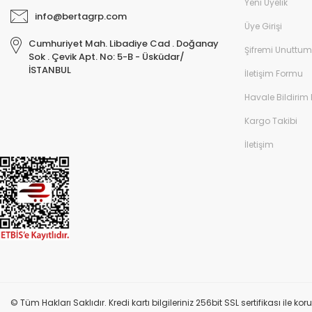
Yeni Üyelik
info@bertagrp.com
Üye Girişi
Cumhuriyet Mah. Libadiye Cad . Doğanay
Şifremi Unuttum
Sok . Çevik Apt. No: 5-B - Üsküdar/
İSTANBUL
İletişim Formu
Havale Bildirim
Kargo Takibi
İletişim
© Tüm Hakları Saklıdır. Kredi kartı bilgileriniz 256bit SSL sertifikası ile k