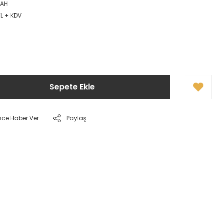
1AH
TL + KDV
Sepete Ekle
nce Haber Ver
Paylaş