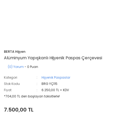
BERTA Hijyen
Alüminyum Yapışkanlı Hijyenik Paspas Çerçevesi
(0) Yorum
- 0 Puan
Kategori
Hijyenik Paspaslar
Stok Kodu
BRG YÇ115
Fiyat
6.250,00 TL + KDV
*704,00 TL den başlayan taksitlerle!
7.500,00 TL