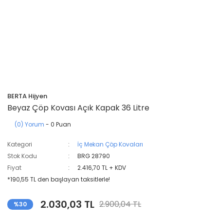
BERTA Hijyen
Beyaz Çöp Kovası Açık Kapak 36 Litre
(0) Yorum
- 0 Puan
Kategori
İç Mekan Çöp Kovaları
Stok Kodu
BRG 28790
Fiyat
2.416,70 TL + KDV
*190,55 TL den başlayan taksitlerle!
2.030,03 TL
2.900,04 TL
%30