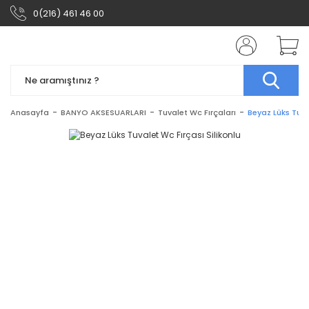
0(216) 461 46 00
Anasayfa
BANYO AKSESUARLARI
Tuvalet Wc Fırçaları
Beyaz Lüks Tuva