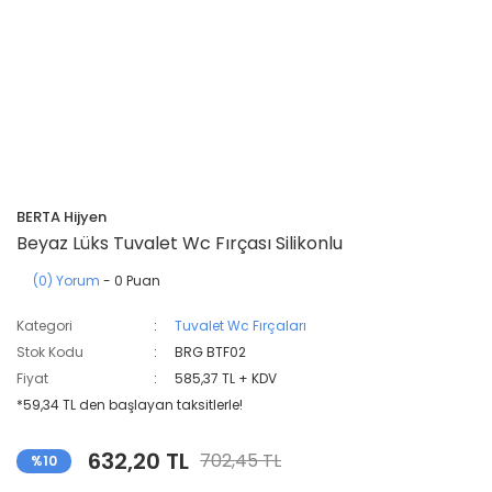
BERTA Hijyen
Beyaz Lüks Tuvalet Wc Fırçası Silikonlu
(0) Yorum
- 0 Puan
Kategori
Tuvalet Wc Fırçaları
Stok Kodu
BRG BTF02
Fiyat
585,37 TL + KDV
*59,34 TL den başlayan taksitlerle!
632,20 TL
702,45 TL
%10