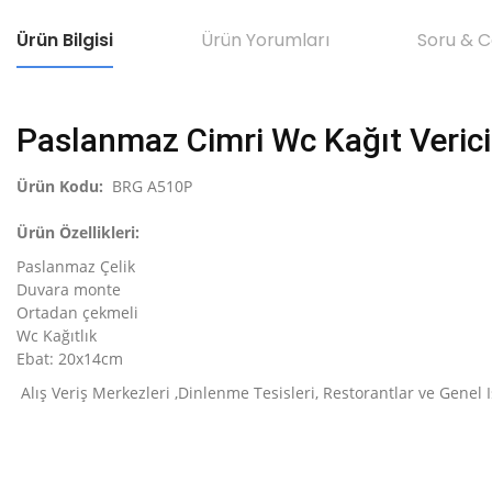
Ürün Bilgisi
Ürün Yorumları
Soru & 
Paslanmaz Cimri Wc Kağıt Verici
Ürün Kodu:
BRG A510P
Ürün Özellikleri:
Paslanmaz Çelik
Duvara monte
Ortadan çekmeli
Wc Kağıtlık
Ebat: 20x14cm
Alış Veriş Merkezleri ,Dinlenme Tesisleri, Restorantlar ve Genel
Bu ürünün fiyat bilgisi, resim, ürün açıklamalarında ve diğer konular