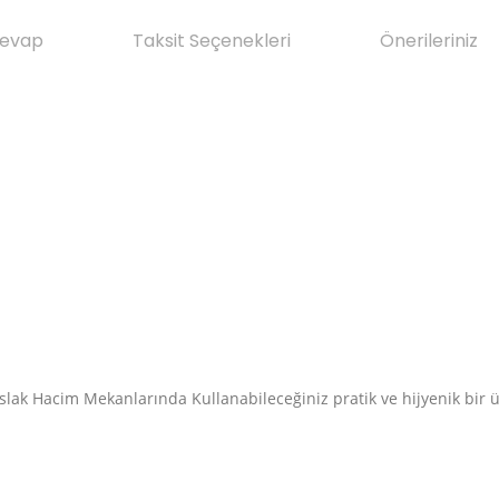
Cevap
Taksit Seçenekleri
Önerileriniz
 Islak Hacim Mekanlarında Kullanabileceğiniz pratik ve hijyenik bir
da yetersiz gördüğünüz noktaları öneri formunu kullanarak tarafımıza il