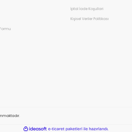
İptal İade Koşullari
Kişisel Veriler Politikası
 Formu
orunmaktadır.
ile
ideasoft
e-