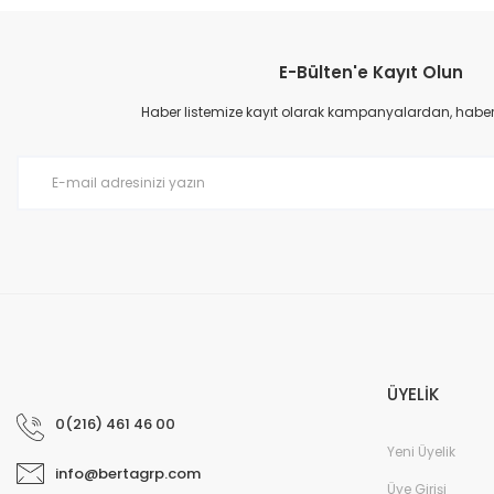
Görüş ve önerileriniz için teşekkür ederiz.
E-Bülten'e Kayıt Olun
Ürün resmi kalitesiz, bozuk veya görüntülenemiyor.
Ürün açıklamasında eksik bilgiler bulunuyor.
Haber listemize kayıt olarak kampanyalardan, haberda
Ürün bilgilerinde hatalar bulunuyor.
Ürün fiyatı diğer sitelerden daha pahalı.
Bu ürüne benzer farklı alternatifler olmalı.
ÜYELİK
0(216) 461 46 00
Yeni Üyelik
info@bertagrp.com
Üye Girişi