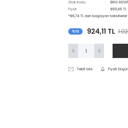
Stok Kodu
BRG A510
Fiyat
855,65 TL
*86,74 TL den başlayan taksitlerle!
924,11 TL
1.0
%10
Teklif İste
Fiyatı Düşü