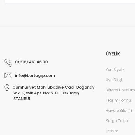
Bu ürüne benzer farklı alternatifler olmalı.
ÜYELİK
0(216) 461 46 00
Yeni Üyelik
info@bertagrp.com
Üye Girişi
Cumhuriyet Mah. Libadiye Cad . Doğanay
Şifremi Unuttum
Sok . Çevik Apt. No: 5-B - Üsküdar/
İSTANBUL
İletişim Formu
Havale Bildirim
Kargo Takibi
İletişim