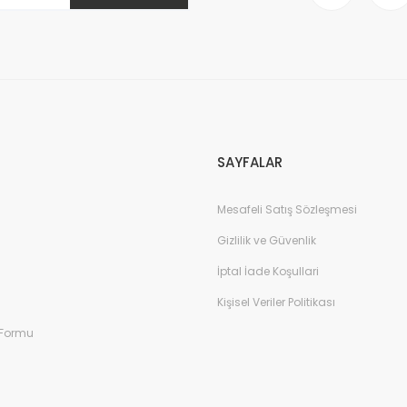
Gönder
SAYFALAR
Mesafeli Satış Sözleşmesi
Gizlilik ve Güvenlik
İptal İade Koşullari
Kişisel Veriler Politikası
 Formu