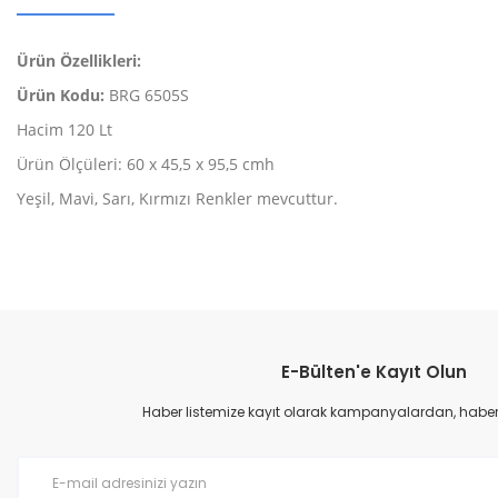
Ürün Özellikleri:
Ürün Kodu:
BRG 6505S
Hacim 120 Lt
Ürün Ölçüleri: 60 x 45,5 x 95,5 cmh
Yeşil, Mavi, Sarı, Kırmızı Renkler mevcuttur.
Bu ürünün fiyat bilgisi, resim, ürün açıklamalarında ve diğer konular
Görüş ve önerileriniz için teşekkür ederiz.
E-Bülten'e Kayıt Olun
Ürün resmi kalitesiz, bozuk veya görüntülenemiyor.
Ürün açıklamasında eksik bilgiler bulunuyor.
Haber listemize kayıt olarak kampanyalardan, haberda
Ürün bilgilerinde hatalar bulunuyor.
Ürün fiyatı diğer sitelerden daha pahalı.