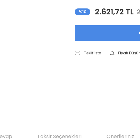
2.621,72 TL
2
%10
Teklif İste
Fiyatı Düşü
Cevap
Taksit Seçenekleri
Önerileriniz