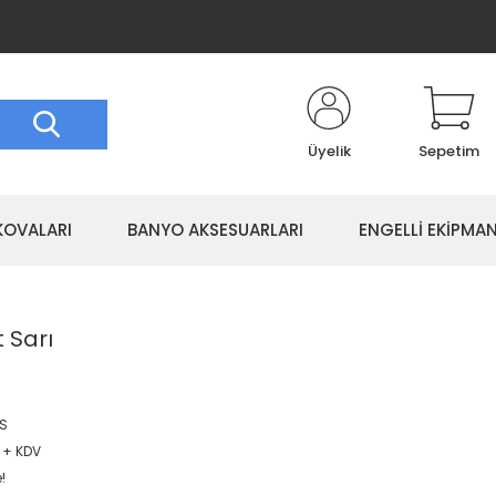
Üyelik
Sepetim
KOVALARI
BANYO AKSESUARLARI
ENGELLİ EKİPMAN
 Sarı
S
L + KDV
!