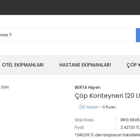
OTEL EKİPMANLARI
HASTANE EKİPMANLARI
ÇÖP 
BERTA Hijyen
Çöp Konteyneri 120 Lt
(0) Yorum
- 0 Puan
Stok Kodu
BRG 6505
Fiyat
2.427,51 T
*246,09 TL den başlayan taksitlerle