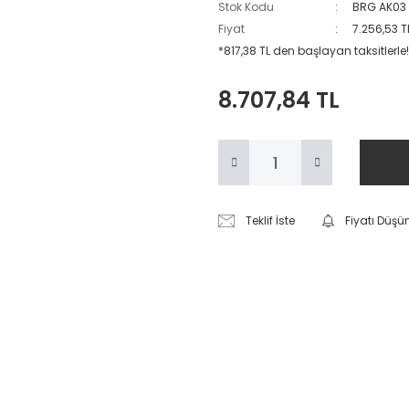
Stok Kodu
BRG AK03
Fiyat
7.256,53 T
*817,38 TL den başlayan taksitlerle!
8.707,84 TL
Teklif İste
Fiyatı Düşü