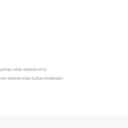
nları elde edebilirsiniz
ım Alanlarında Kullanılmaktadır.
etebilirsiniz.