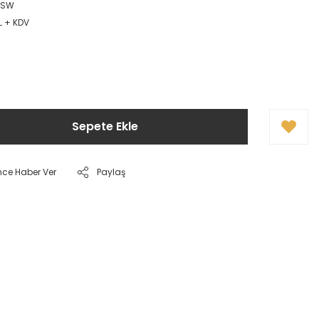
 SW
L + KDV
Sepete Ekle
nce Haber Ver
Paylaş