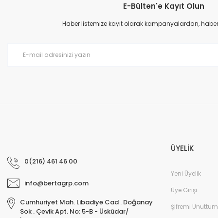
E-Bülten'e Kayıt Olun
Ürün resmi kalitesiz, bozuk veya görüntülenemiyor.
Ürün açıklamasında eksik bilgiler bulunuyor.
Haber listemize kayıt olarak kampanyalardan, haberda
Ürün bilgilerinde hatalar bulunuyor.
Ürün fiyatı diğer sitelerden daha pahalı.
Bu ürüne benzer farklı alternatifler olmalı.
ÜYELİK
0(216) 461 46 00
Yeni Üyelik
info@bertagrp.com
Üye Girişi
Cumhuriyet Mah. Libadiye Cad . Doğanay
Şifremi Unuttum
Sok . Çevik Apt. No: 5-B - Üsküdar/