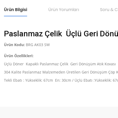
Ürün Bilgisi
Ürün Yorumları
Soru & 
Paslanmaz Çelik Üçlü Geri Dönü
Ürün Kodu:
BRG AK03 SW
Ürün Özellikleri:
Üçlü Döner Kapaklı Paslanmaz Çelik Geri Dönüşüm Atık Kovası Ü
304 Kalite Paslanmaz Malzemeden Üretilen Geri Dönüşüm Çöp Kov
Tekli Ebatı : Yükseklik: 67cm En: 30cm / Üçlü Ebatı :Yükseklik
Bu ürünün fiyat bilgisi, resim, ürün açıklamalarında ve diğer konular
Görüş ve önerileriniz için teşekkür ederiz.