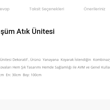
Cevap
Taksit Seçenekleri
Önerileriniz
şüm Atık Ünitesi
nitesi Dekoratif , Ürünü Yanayana Koyarak İstendiğin Kombinazyo
aları Hem Şık Tasarımı Hemde Sağlamlığı ile AVM ve Genel Kullan
: 67cm En: 30cm Boy: 100cm
da yetersiz gördüğünüz noktaları öneri formunu kullanarak tarafımıza il
Ürün hakkında henüz soru sorulmamış.
Bu ürüne ilk yorumu siz yapın!