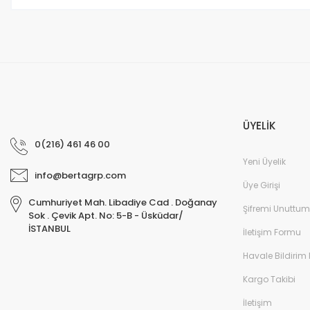
Bu ürüne benzer farklı alternatifler olmalı.
ÜYELİK
0(216) 461 46 00
Yeni Üyelik
info@bertagrp.com
Üye Girişi
Cumhuriyet Mah. Libadiye Cad . Doğanay
Şifremi Unuttum
Sok . Çevik Apt. No: 5-B - Üsküdar/
İSTANBUL
İletişim Formu
Havale Bildirim
Kargo Takibi
İletişim