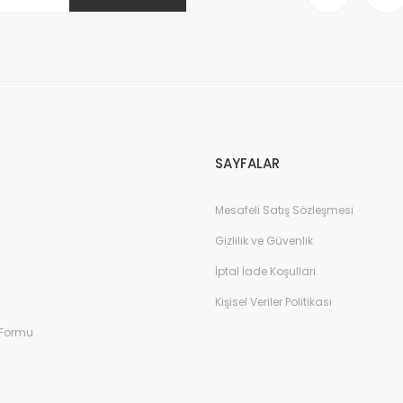
Gönder
SAYFALAR
Mesafeli Satış Sözleşmesi
Gizlilik ve Güvenlik
İptal İade Koşullari
Kişisel Veriler Politikası
 Formu