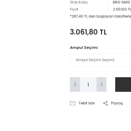
Stok Kodu
BRG SM10
Fiyat
2.551,50 T
*287,40 TL den başlayan taksitlerle
3.061,80 TL
Ampul Seçimi
Teklif İste
Paylaş