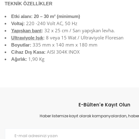
TEKNİK ÖZELLİKLER
Etki alanı: 20 – 30 m² (minimum)
220 -240 Volt AC, 50 Hz
Voltaj:
32 x 25 cm / Sarı yapışkan levha.
Yapışkan bant
:
8 veya 15 Wat / Ultraviyole Floresan
Ultraviyole Işık
:
335 mm x 140 mm x 180 mm
Boyutlar:
AISI 304K INOX
Cihaz Dış Kasa:
1,90 Kg
Ağırlık:
Bu ürünün fiyat bilgisi, resim, ürün açıklamalarında ve diğer konular
Görüş ve önerileriniz için teşekkür ederiz.
E-Bülten'e Kayıt Olun
Ürün resmi kalitesiz, bozuk veya görüntülenemiyor.
Ürün açıklamasında eksik bilgiler bulunuyor.
Haber listemize kayıt olarak kampanyalardan, haberda
Ürün bilgilerinde hatalar bulunuyor.
Ürün fiyatı diğer sitelerden daha pahalı.