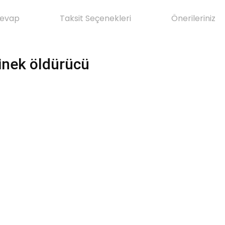
Cevap
Taksit Seçenekleri
Önerileriniz
inek öldürücü