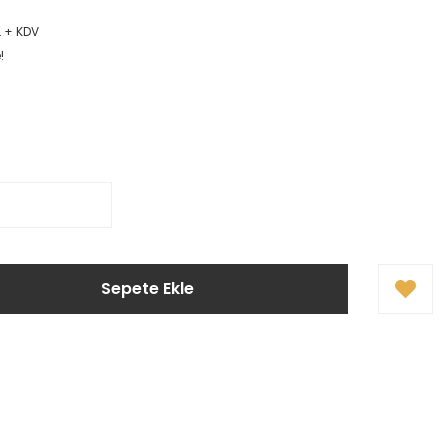
L + KDV
!
Sepete Ekle