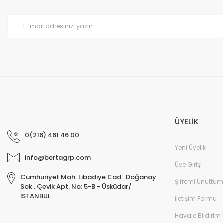
Ürün bilgilerinde hatalar bulunuyor.
Ürün fiyatı diğer sitelerden daha pahalı.
Bu ürüne benzer farklı alternatifler olmalı.
ÜYELİK
0(216) 461 46 00
Yeni Üyelik
info@bertagrp.com
Üye Girişi
Cumhuriyet Mah. Libadiye Cad . Doğanay
Şifremi Unuttum
Sok . Çevik Apt. No: 5-B - Üsküdar/
İSTANBUL
İletişim Formu
Havale Bildirim