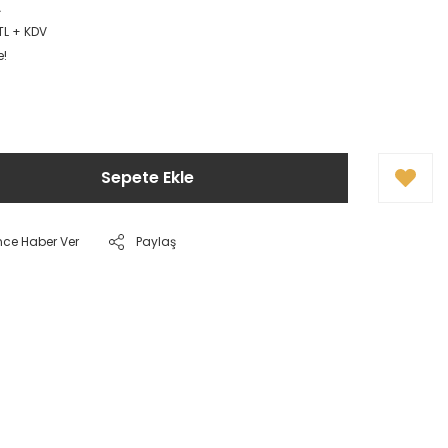
A
TL + KDV
e!
Sepete Ekle
nce Haber Ver
Paylaş