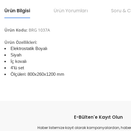
Ürün Bilgisi
Ürün Yorumları
Soru & 
Ürün Kodu:
BRG 1037A
Ürün Özellikleri:
Elektrostatik Boyalı
Siyah
İç kovalı
4'lü set
Ölçüleri: 800x260x1200 mm
Bu ürünün fiyat bilgisi, resim, ürün açıklamalarında ve diğer konular
Görüş ve önerileriniz için teşekkür ederiz.
E-Bülten'e Kayıt Olun
Ürün resmi kalitesiz, bozuk veya görüntülenemiyor.
Ürün açıklamasında eksik bilgiler bulunuyor.
Haber listemize kayıt olarak kampanyalardan, haberda