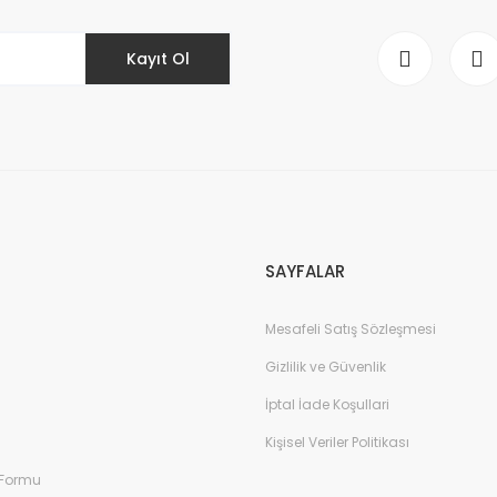
Kayıt Ol
Gönder
SAYFALAR
Mesafeli Satış Sözleşmesi
Gizlilik ve Güvenlik
İptal İade Koşullari
Kişisel Veriler Politikası
 Formu