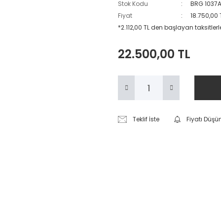
Stok Kodu
BRG 1037
Fiyat
18.750,00 
*2.112,00 TL den başlayan taksitlerl
22.500,00 TL
Teklif İste
Fiyatı Düşü