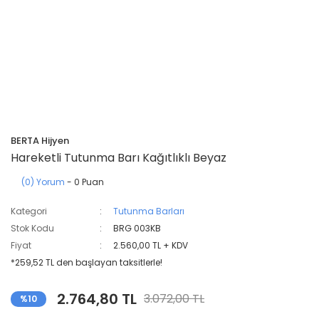
BERTA Hijyen
Hareketli Tutunma Barı Kağıtlıklı Beyaz
(0) Yorum
- 0 Puan
Kategori
Tutunma Barları
Stok Kodu
BRG 003KB
Fiyat
2.560,00 TL + KDV
*259,52 TL den başlayan taksitlerle!
2.764,80 TL
3.072,00 TL
%10