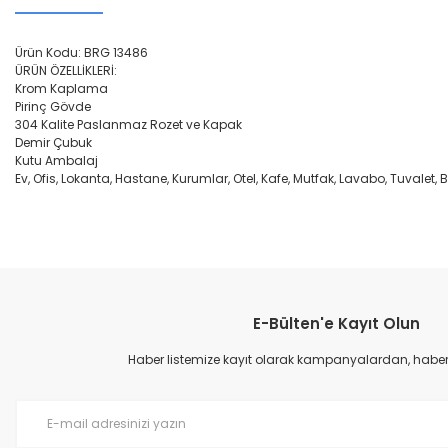
Ürün Kodu: BRG 13486
ÜRÜN ÖZELLİKLERİ:
Krom Kaplama
Pirinç Gövde
304 Kalite Paslanmaz Rozet ve Kapak
Demir Çubuk
Kutu Ambalaj
Ev, Ofis, Lokanta, Hastane, Kurumlar, Otel, Kafe, Mutfak, Lavabo, Tuvale
Bu ürünün fiyat bilgisi, resim, ürün açıklamalarında ve diğer konular
Görüş ve önerileriniz için teşekkür ederiz.
E-Bülten'e Kayıt Olun
Ürün resmi kalitesiz, bozuk veya görüntülenemiyor.
Ürün açıklamasında eksik bilgiler bulunuyor.
Haber listemize kayıt olarak kampanyalardan, haberda
Ürün bilgilerinde hatalar bulunuyor.
Ürün fiyatı diğer sitelerden daha pahalı.
Bu ürüne benzer farklı alternatifler olmalı.