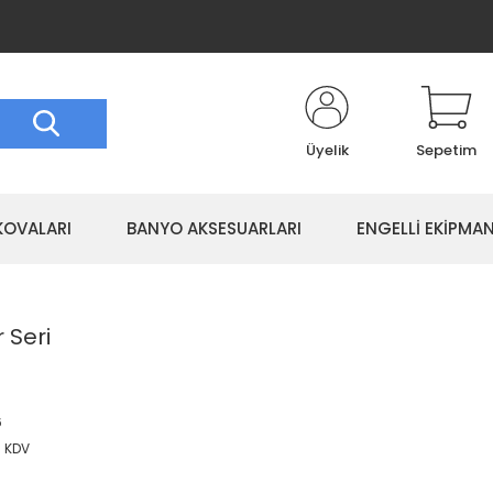
Üyelik
Sepetim
KOVALARI
BANYO AKSESUARLARI
ENGELLİ EKİPMAN
r Seri
6
+ KDV