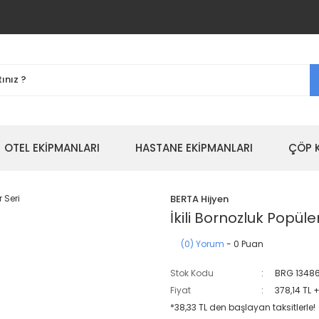
OTEL EKİPMANLARI
HASTANE EKİPMANLARI
ÇÖP 
BERTA Hijyen
İkili Bornozluk Popüle
(0) Yorum
- 0 Puan
Stok Kodu
BRG 1348
Fiyat
378,14 TL 
*38,33 TL den başlayan taksitlerle!