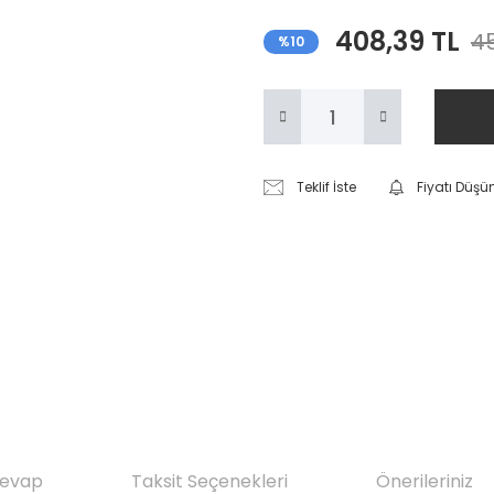
408,39 TL
45
%10
Teklif İste
Fiyatı Düşü
Cevap
Taksit Seçenekleri
Önerileriniz