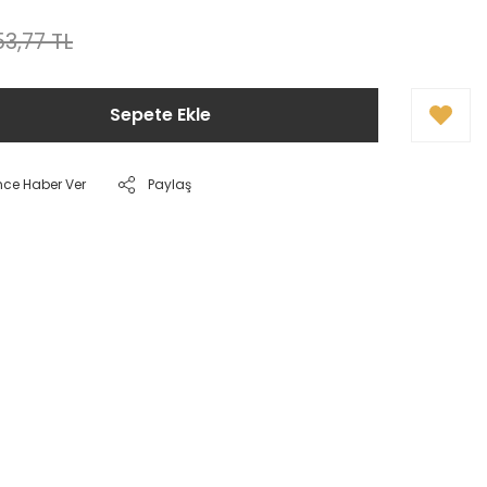
3,77 TL
Sepete Ekle
nce Haber Ver
Paylaş