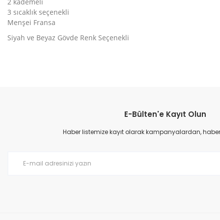
2 kademeli
3 sıcaklık seçenekli
Menşei Fransa
Siyah ve Beyaz Gövde Renk Seçenekli
Bu ürünün fiyat bilgisi, resim, ürün açıklamalarında ve diğer konular
Görüş ve önerileriniz için teşekkür ederiz.
E-Bülten'e Kayıt Olun
Ürün resmi kalitesiz, bozuk veya görüntülenemiyor.
Ürün açıklamasında eksik bilgiler bulunuyor.
Haber listemize kayıt olarak kampanyalardan, haberda
Ürün bilgilerinde hatalar bulunuyor.
Ürün fiyatı diğer sitelerden daha pahalı.
Bu ürüne benzer farklı alternatifler olmalı.