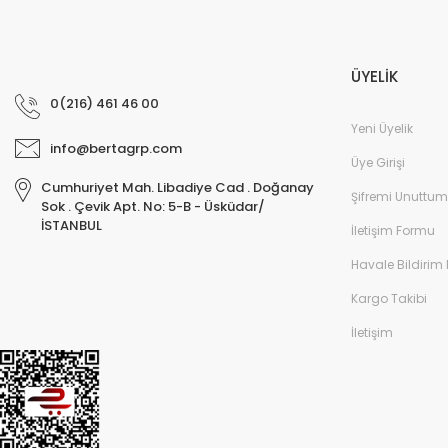
ÜYELİK
0(216) 461 46 00
Yeni Üyelik
info@bertagrp.com
Üye Girişi
Cumhuriyet Mah. Libadiye Cad . Doğanay
Şifremi Unuttum
Sok . Çevik Apt. No: 5-B - Üsküdar/
İSTANBUL
İletişim Formu
Havale Bildirim
Kargo Takibi
İletişim