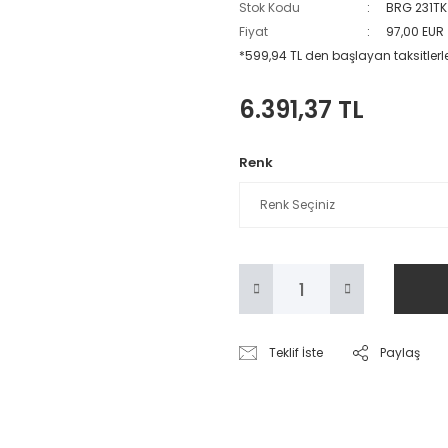
Stok Kodu
BRG 231TK
Fiyat
97,00 EUR
*599,94 TL den başlayan taksitlerl
6.391,37 TL
Renk
Teklif İste
Paylaş