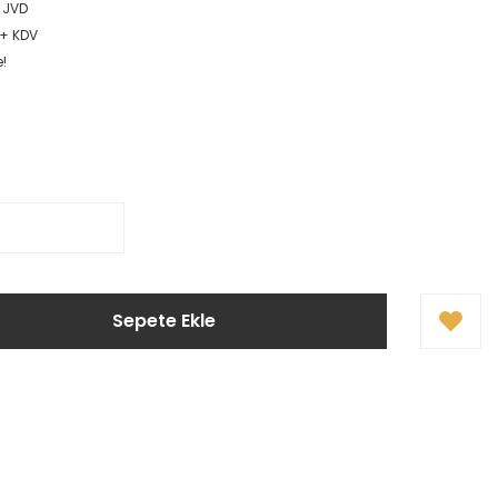
 JVD
 + KDV
e!
Sepete Ekle