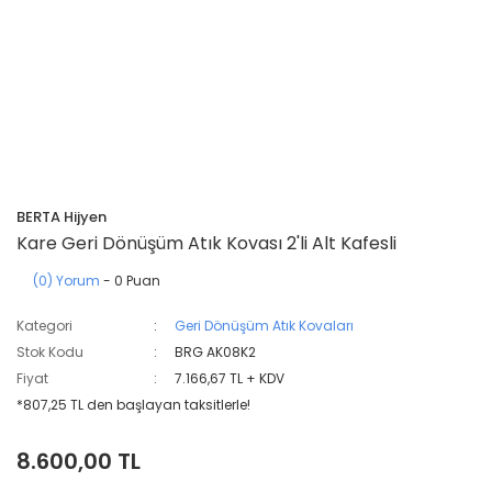
BERTA Hijyen
Kare Geri Dönüşüm Atık Kovası 2'li Alt Kafesli
(0) Yorum
- 0 Puan
Kategori
Geri Dönüşüm Atık Kovaları
Stok Kodu
BRG AK08K2
Fiyat
7.166,67 TL + KDV
*807,25 TL den başlayan taksitlerle!
8.600,00 TL