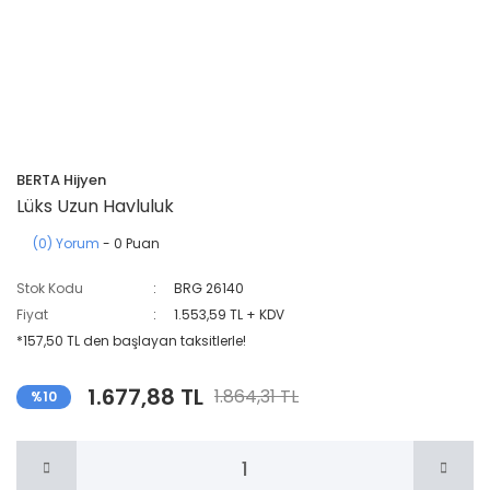
BERTA Hijyen
Lüks Uzun Havluluk
(0) Yorum
- 0 Puan
Stok Kodu
BRG 26140
Fiyat
1.553,59 TL + KDV
*157,50 TL den başlayan taksitlerle!
1.677,88 TL
1.864,31 TL
%10