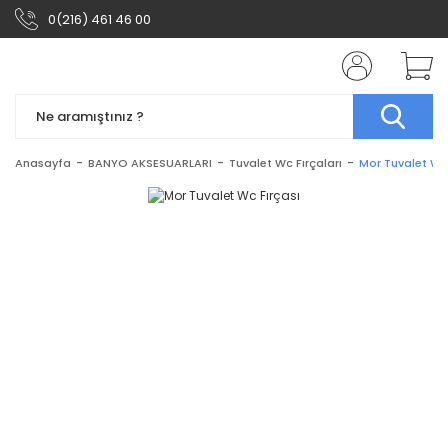
0(216) 461 46 00
Anasayfa
BANYO AKSESUARLARI
Tuvalet Wc Fırçaları
Mor Tuvalet Wc 