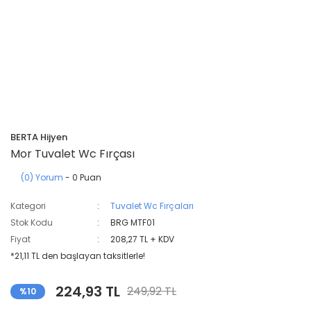
BERTA Hijyen
Mor Tuvalet Wc Fırçası
(0) Yorum
- 0 Puan
Kategori
Tuvalet Wc Fırçaları
Stok Kodu
BRG MTF01
Fiyat
208,27 TL + KDV
*21,11 TL den başlayan taksitlerle!
224,93 TL
249,92 TL
%10