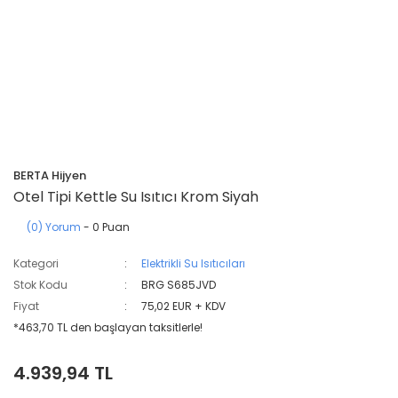
BERTA Hijyen
Otel Tipi Kettle Su Isıtıcı Krom Siyah
(0) Yorum
- 0 Puan
Kategori
Elektrikli Su Isıtıcıları
Stok Kodu
BRG S685JVD
Fiyat
75,02 EUR + KDV
*463,70 TL den başlayan taksitlerle!
4.939,94 TL