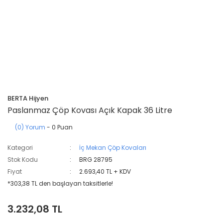
BERTA Hijyen
Paslanmaz Çöp Kovası Açık Kapak 36 Litre
(0) Yorum
- 0 Puan
Kategori
İç Mekan Çöp Kovaları
Stok Kodu
BRG 28795
Fiyat
2.693,40 TL + KDV
*303,38 TL den başlayan taksitlerle!
3.232,08 TL