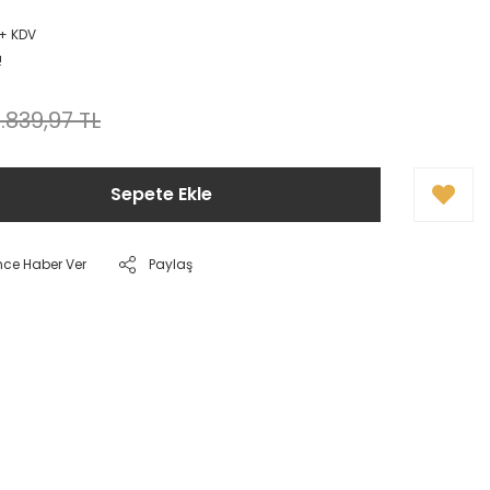
9
 + KDV
!
1.839,97 TL
Sepete Ekle
nce Haber Ver
Paylaş