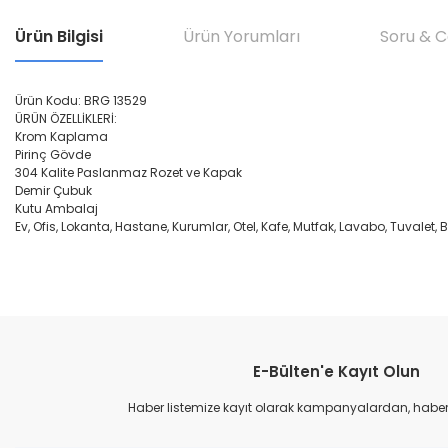
Ürün Bilgisi
Ürün Yorumları
Soru & 
Ürün Kodu: BRG 13529
ÜRÜN ÖZELLİKLERİ:
Krom Kaplama
Pirinç Gövde
304 Kalite Paslanmaz Rozet ve Kapak
Demir Çubuk
Kutu Ambalaj
Ev, Ofis, Lokanta, Hastane, Kurumlar, Otel, Kafe, Mutfak, Lavabo, Tuvale
Bu ürünün fiyat bilgisi, resim, ürün açıklamalarında ve diğer konular
Görüş ve önerileriniz için teşekkür ederiz.
E-Bülten'e Kayıt Olun
Ürün resmi kalitesiz, bozuk veya görüntülenemiyor.
Ürün açıklamasında eksik bilgiler bulunuyor.
Haber listemize kayıt olarak kampanyalardan, haberda
Ürün bilgilerinde hatalar bulunuyor.