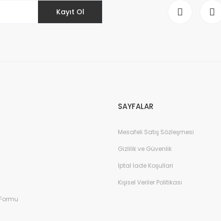
Kayıt Ol
Gönder
SAYFALAR
Mesafeli Satış Sözleşmesi
Gizlilik ve Güvenlik
İptal İade Koşullari
Kişisel Veriler Politikası
 Formu