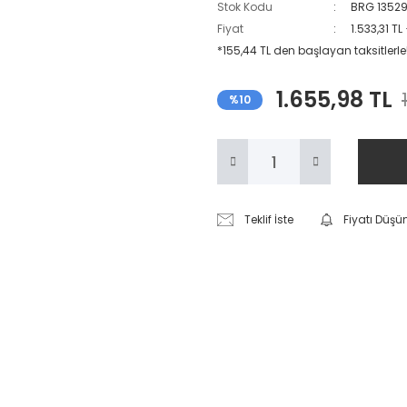
Stok Kodu
BRG 1352
Fiyat
1.533,31 TL
*155,44 TL den başlayan taksitlerle
1.655,98 TL
%10
Teklif İste
Fiyatı Düşü