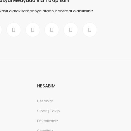
osyal Medyada Bizi Takip Edin
 kayıt olarak kampanyalardan, haberdar olabilirsiniz.
HESABIM
Hesabım
Sipariş Takip
Favorileriniz
Sepetiniz