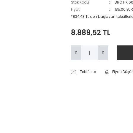
Stok Kodu
BRG HK 6
Fiyat
135,00 EU
*834,43 TL den başlayan taksitlerle
8.889,52 TL
Teklif İste
Fiyatı Düşü