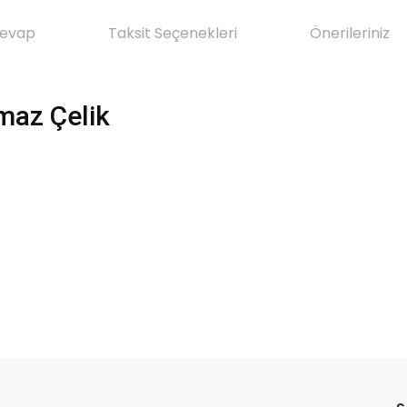
Cevap
Taksit Seçenekleri
Önerileriniz
maz Çelik
da yetersiz gördüğünüz noktaları öneri formunu kullanarak tarafımıza il
Ürün hakkında henüz soru sorulmamış.
Bu ürüne ilk yorumu siz yapın!