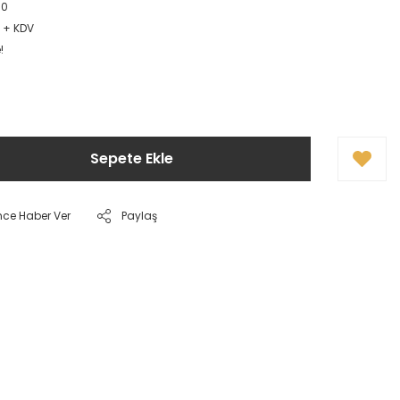
00
R + KDV
!
Sepete Ekle
nce Haber Ver
Paylaş