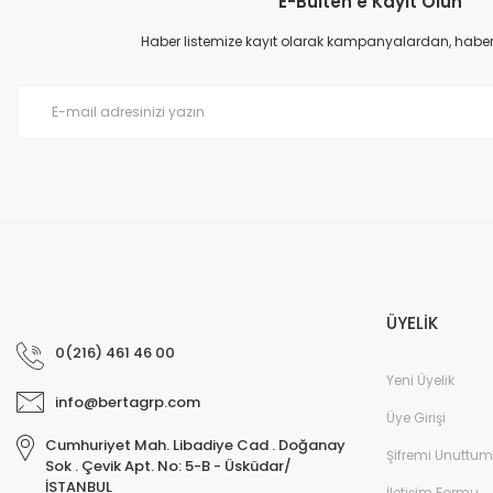
E-Bülten'e Kayıt Olun
Ürün resmi kalitesiz, bozuk veya görüntülenemiyor.
Ürün açıklamasında eksik bilgiler bulunuyor.
Haber listemize kayıt olarak kampanyalardan, haberda
Ürün bilgilerinde hatalar bulunuyor.
Ürün fiyatı diğer sitelerden daha pahalı.
Bu ürüne benzer farklı alternatifler olmalı.
ÜYELİK
0(216) 461 46 00
Yeni Üyelik
info@bertagrp.com
Üye Girişi
Cumhuriyet Mah. Libadiye Cad . Doğanay
Şifremi Unuttum
Sok . Çevik Apt. No: 5-B - Üsküdar/
İSTANBUL
İletişim Formu