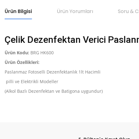
Ürün Bilgisi
Ürün Yorumları
Soru & 
Çelik Dezenfektan Verici Paslan
Ürün Kodu:
BRG HK600
Ürün Özellikleri:
Paslanmaz Fotoselli Dezenfektanlık 1lt Hacimli
pilli ve Elektrikli Modeller
(Alkol Bazlı Dezenfektan ve Batigona uygundur)
Bu ürünün fiyat bilgisi, resim, ürün açıklamalarında ve diğer konular
Görüş ve önerileriniz için teşekkür ederiz.