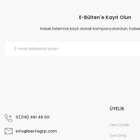
Görüş ve önerileriniz için teşekkür ederiz.
E-Bülten'e Kayıt Olun
Ürün resmi kalitesiz, bozuk veya görüntülenemiyor.
Ürün açıklamasında eksik bilgiler bulunuyor.
Haber listemize kayıt olarak kampanyalardan, haberda
Ürün bilgilerinde hatalar bulunuyor.
Ürün fiyatı diğer sitelerden daha pahalı.
Bu ürüne benzer farklı alternatifler olmalı.
ÜYELİK
0(216) 461 46 00
Yeni Üyelik
info@bertagrp.com
Üye Girişi