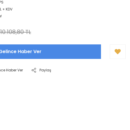
PS
TL + KDV
e!
10.108,80 TL
Gelince Haber Ver
nce Haber Ver
Paylaş