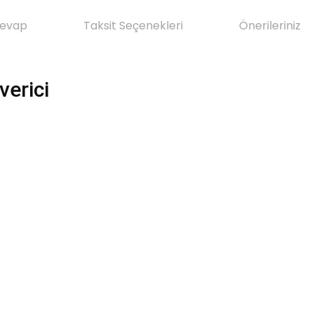
Cevap
Taksit Seçenekleri
Önerileriniz
verici
da yetersiz gördüğünüz noktaları öneri formunu kullanarak tarafımıza il