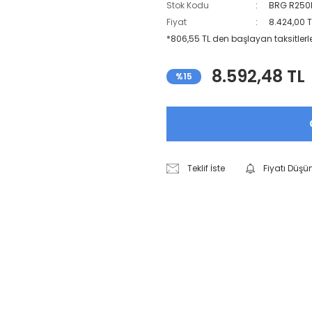
Stok Kodu
BRG R250
Fiyat
8.424,00 
*806,55 TL den başlayan taksitlerl
8.592,48 TL
%15
Teklif İste
Fiyatı Düşü