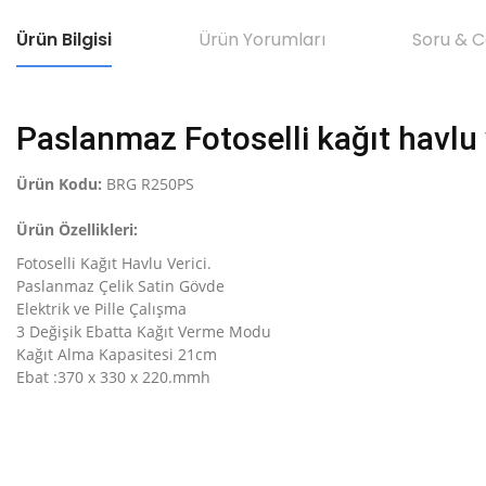
Ürün Bilgisi
Ürün Yorumları
Soru & 
Paslanmaz Fotoselli kağıt havlu 
Ürün Kodu:
BRG R250PS
Ürün Özellikleri:
Fotoselli Kağıt Havlu Verici.
Paslanmaz Çelik Satin Gövde
Elektrik ve Pille Çalışma
3 Değişik Ebatta Kağıt Verme Modu
Kağıt Alma Kapasitesi 21cm
Ebat :370 x 330 x 220.mmh
Bu ürünün fiyat bilgisi, resim, ürün açıklamalarında ve diğer konular