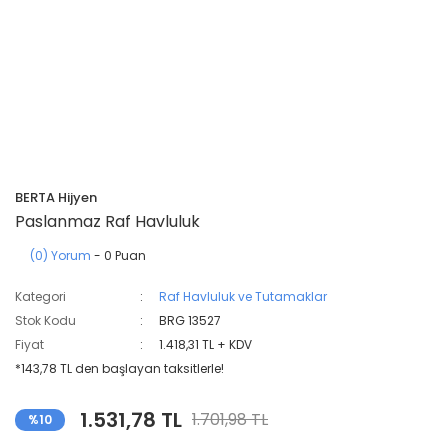
BERTA Hijyen
Paslanmaz Raf Havluluk
(0) Yorum
- 0 Puan
Kategori
Raf Havluluk ve Tutamaklar
Stok Kodu
BRG 13527
Fiyat
1.418,31 TL + KDV
*143,78 TL den başlayan taksitlerle!
1.531,78 TL
1.701,98 TL
%10