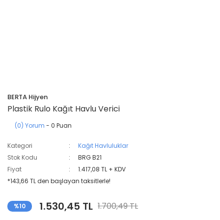
BERTA Hijyen
Plastik Rulo Kağıt Havlu Verici
(0) Yorum
- 0 Puan
Kategori
Kağıt Havluluklar
Stok Kodu
BRG B21
Fiyat
1.417,08 TL + KDV
*143,66 TL den başlayan taksitlerle!
1.530,45 TL
1.700,49 TL
%10