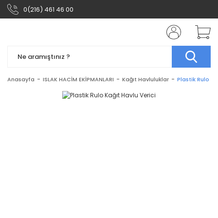
0(216) 461 46 00
Anasayfa
ISLAK HACİM EKİPMANLARI
Kağıt Havluluklar
Plastik Rulo Ka