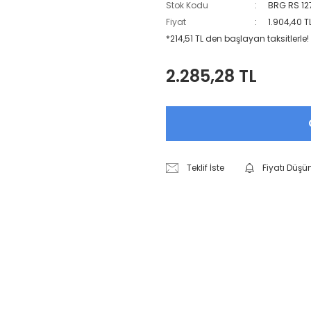
Stok Kodu
BRG RS 12
Fiyat
1.904,40 T
*214,51 TL den başlayan taksitlerle!
2.285,28 TL
Teklif İste
Fiyatı Düşü