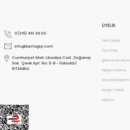
ÜYELİK
0(216) 461 46 00
Yeni Üyelik
info@bertagrp.com
Üye Girişi
Cumhuriyet Mah. Libadiye Cad . Doğanay
Şifremi Unuttum
Sok . Çevik Apt. No: 5-B - Üsküdar/
İSTANBUL
İletişim Formu
Havale Bildirim
Kargo Takibi
İletişim