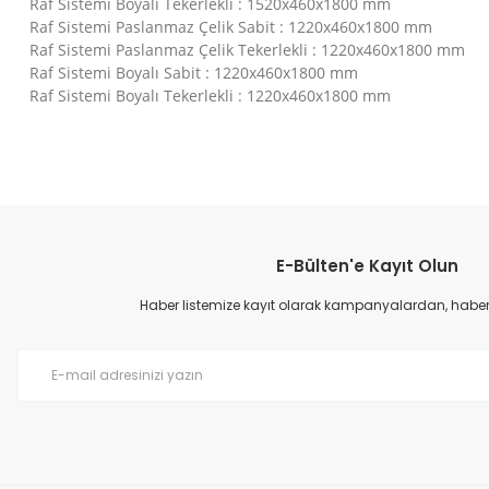
Raf Sistemi Boyalı Tekerlekli : 1520x460x1800 mm
Raf Sistemi Paslanmaz Çelik Sabit : 1220x460x1800 mm
Raf Sistemi Paslanmaz Çelik Tekerlekli : 1220x460x1800 mm
Raf Sistemi Boyalı Sabit : 1220x460x1800 mm
Raf Sistemi Boyalı Tekerlekli : 1220x460x1800 mm
Bu ürünün fiyat bilgisi, resim, ürün açıklamalarında ve diğer konular
Görüş ve önerileriniz için teşekkür ederiz.
E-Bülten'e Kayıt Olun
Ürün resmi kalitesiz, bozuk veya görüntülenemiyor.
Ürün açıklamasında eksik bilgiler bulunuyor.
Haber listemize kayıt olarak kampanyalardan, haberda
Ürün bilgilerinde hatalar bulunuyor.
Ürün fiyatı diğer sitelerden daha pahalı.
Bu ürüne benzer farklı alternatifler olmalı.