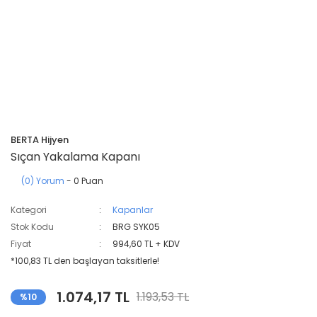
BERTA Hijyen
Sıçan Yakalama Kapanı
(0) Yorum
- 0 Puan
Kategori
Kapanlar
Stok Kodu
BRG SYK05
Fiyat
994,60 TL + KDV
*100,83 TL den başlayan taksitlerle!
1.074,17 TL
1.193,53 TL
%10