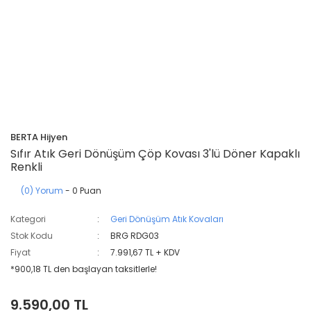
BERTA Hijyen
Sıfır Atık Geri Dönüşüm Çöp Kovası 3'lü Döner Kapaklı
Renkli
(0) Yorum
- 0 Puan
Kategori
Geri Dönüşüm Atık Kovaları
Stok Kodu
BRG RDG03
Fiyat
7.991,67 TL + KDV
*900,18 TL den başlayan taksitlerle!
9.590,00 TL