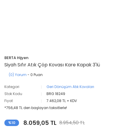
BERTA Hijyen
Siyah Sıfır Atık Çöp Kovası Kare Kapak 3'lü
(0) Yorum
- 0 Puan
Kategori
Geri Dönüşüm Atık Kovaları
Stok Kodu
BRG 18249
Fiyat
7.462,08 TL + KDV
*756,48 TL den başlayan taksitlerle!
8.059,05 TL
8.954,50 TL
%10