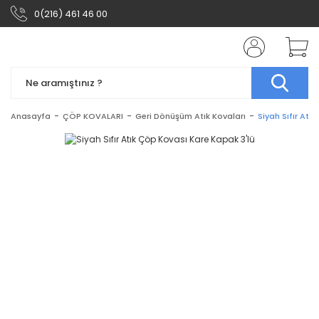
0(216) 461 46 00
Anasayfa
ÇÖP KOVALARI
Geri Dönüşüm Atık Kovaları
Siyah Sıfır Atı