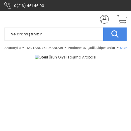
0(216) 461 46 00
Anasayfa
HASTANE EKİPMANLARI
Paslanmaz Çelik Ekipmanlar
Steril