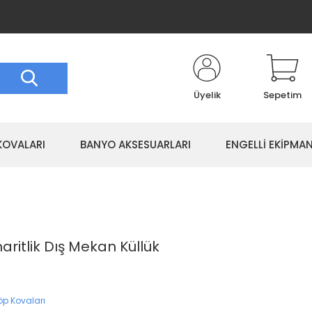
Üyelik
Sepetim
KOVALARI
BANYO AKSESUARLARI
ENGELLİ EKİPMAN
maritlik Dış Mekan Küllük
öp Kovaları