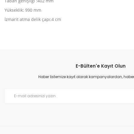
Taban genişliği :402 mm
Yükseklik: 990 mm
İzmarit atma delik çapı:4 cm
Bu ürünün fiyat bilgisi, resim, ürün açıklamalarında ve diğer konular
Görüş ve önerileriniz için teşekkür ederiz.
E-Bülten'e Kayıt Olun
Ürün resmi kalitesiz, bozuk veya görüntülenemiyor.
Ürün açıklamasında eksik bilgiler bulunuyor.
Haber listemize kayıt olarak kampanyalardan, haberda
Ürün bilgilerinde hatalar bulunuyor.
Ürün fiyatı diğer sitelerden daha pahalı.
Bu ürüne benzer farklı alternatifler olmalı.