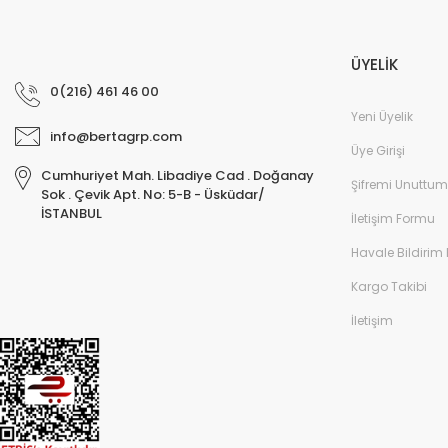
ÜYELİK
0(216) 461 46 00
Yeni Üyelik
info@bertagrp.com
Üye Girişi
Cumhuriyet Mah. Libadiye Cad . Doğanay
Şifremi Unuttum
Sok . Çevik Apt. No: 5-B - Üsküdar/
İSTANBUL
İletişim Formu
Havale Bildirim
Kargo Takibi
İletişim