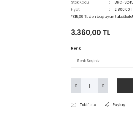
Stok Kodu
BRG-S24
Fiyat
2.800,00 
*315,39 TL den başlayan taksitlerle!
3.360,00 TL
Renk
Teklif İste
Paylaş