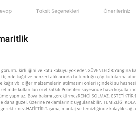
Cevap
Taksit Seçenekleri
Önerileriniz
maritlik
ği görüntü kirliliğini ve kötü kokuyu yok eder.GÜVENLEDİR;Yangına ka
i içinde kağıt ve benzeri atıklarında bulunduğu çöp kutularına atar
ne kağıt vb. diğer malzemelerin atılmasını önleri İçindeki su hazne
etimde kullanılan özel katkılı Polietilen sayesinde hava koşulların
 yapmaz. Boya bakımı gerektirmezRENGİ SOLMAZ. ESTETİKTİR;Dekora
rle daha güzel. Üzerine reklamlarınız uygulanabilir. TEMİZLİĞİ KOL
ik gerektirmez.HAFİFTİR;Taşıma, montaj ve temizliğinde kolaylık sağlar