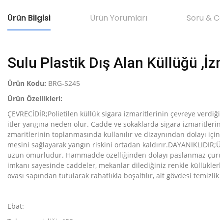
Ürün Bilgisi
Ürün Yorumları
Soru & 
Sulu Plastik Dış Alan Küllüğü ,İz
Ürün Kodu:
BRG-S245
Ürün Özellikleri:
ÇEVRECİDİR;Polietilen küllük sigara izmaritlerinin çevreye verdi
itler yangına neden olur. Cadde ve sokaklarda sigara izmaritlerin
zmaritlerinin toplanmasında kullanılır ve dizaynından dolayı içi
mesini sağlayarak yangın riskini ortadan kaldırır.DAYANIKLIDIR;Ür
uzun ömürlüdür. Hammadde özelliğinden dolayı paslanmaz çürüme
imkanı sayesinde caddeler, mekanlar dilediğiniz renkle küllükle
ovası sapından tutularak rahatlıkla boşaltılır, alt gövdesi temizl
Ebat: