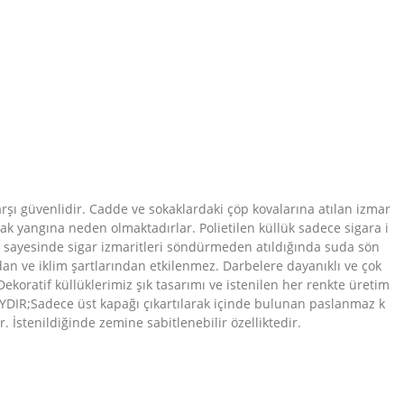
rşı güvenlidir. Cadde ve sokaklardaki çöp kovalarına atılan izmar
ak yangına neden olmaktadırlar. Polietilen küllük sadece sigara i
si sayesinde sigar izmaritleri söndürmeden atıldığında suda sön
dan ve iklim şartlarından etkilenmez. Darbelere dayanıklı ve çok
tif küllüklerimiz şık tasarımı ve istenilen her renkte üretim
AYDIR;Sadece üst kapağı çıkartılarak içinde bulunan paslanmaz k
. İstenildiğinde zemine sabitlenebilir özelliktedir.