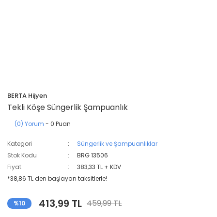
BERTA Hijyen
Tekli Köşe Süngerlik Şampuanlık
(0) Yorum
- 0 Puan
Kategori
Süngerlik ve Şampuanlıklar
Stok Kodu
BRG 13506
Fiyat
383,33 TL + KDV
*38,86 TL den başlayan taksitlerle!
413,99 TL
459,99 TL
%10