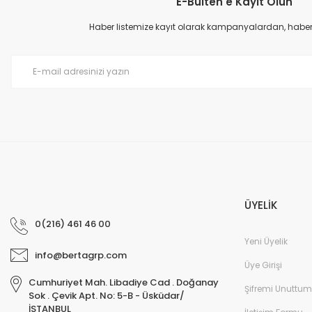
E-Bülten'e Kayıt Olun
Ürün resmi kalitesiz, bozuk veya görüntülenemiyor.
Ürün açıklamasında eksik bilgiler bulunuyor.
Haber listemize kayıt olarak kampanyalardan, haberda
Ürün bilgilerinde hatalar bulunuyor.
Ürün fiyatı diğer sitelerden daha pahalı.
Bu ürüne benzer farklı alternatifler olmalı.
ÜYELİK
0(216) 461 46 00
Yeni Üyelik
info@bertagrp.com
Üye Girişi
Cumhuriyet Mah. Libadiye Cad . Doğanay
Şifremi Unuttum
Sok . Çevik Apt. No: 5-B - Üsküdar/
İSTANBUL