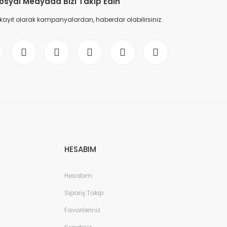
osyal Medyada Bizi Takip Edin
 kayıt olarak kampanyalardan, haberdar olabilirsiniz.
HESABIM
Hesabım
Sipariş Takip
Favorileriniz