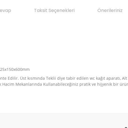
Cevap
Taksit Seçenekleri
Önerileriniz
: 225x150x600mm
e Edilir. Üst kısmında Teklii diye tabir edilen wc kağıt aparatı, Al
lak Hacim Mekanlarında Kullanabileceğiniz pratik ve hijyenik bir ür
da yetersiz gördüğünüz noktaları öneri formunu kullanarak tarafımıza il
Ürün hakkında henüz soru sorulmamış.
Bu ürüne ilk yorumu siz yapın!