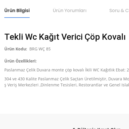
Ürün Bilgisi
Ürün Yorumları
Soru & 
Tekli Wc Kağıt Verici Çöp Kovalı
Ürün Kodu:
BRG WÇ 85
Ürün Özellikleri:
Paslanmaz Çelik Duvara monte çöp kovalı İkili WC Kağıtlık Ebat
304 ve 430 Kalite Paslanmaz Çelik Saçtan Üretilmiştir, Duvara Mont
ş Veriş Merkezleri ,Dinlenme Tesisleri, Restorantlar ve Genel Is
Bu ürünün fiyat bilgisi, resim, ürün açıklamalarında ve diğer konular
Görüş ve önerileriniz için teşekkür ederiz.