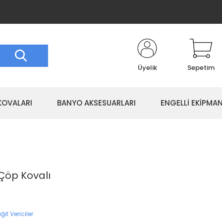
Üyelik
Sepetim
KOVALARI
BANYO AKSESUARLARI
ENGELLİ EKİPMAN
 Çöp Kovalı
ğıt Vericiler