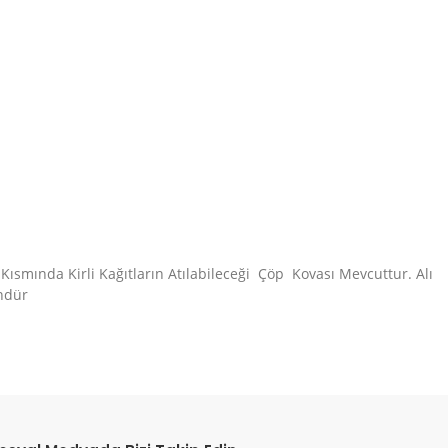
t Kısmında Kirli Kağıtların Atılabileceği Çöp Kovası Mevcuttur. Alı
ündür
etebilirsiniz.