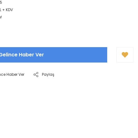
5
L + KDV
e!
Gelince Haber Ver
nce Haber Ver
Paylaş