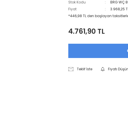
Stok Kodu
BRG WÇ 8
Fiyat
3.968,25 T
*446,98 TL den başlayan taksitlerl
4.761,90 TL
Teklif İste
Fiyatı Düşü