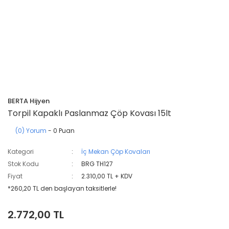
BERTA Hijyen
Torpil Kapaklı Paslanmaz Çöp Kovası 15lt
(0) Yorum
- 0 Puan
Kategori
İç Mekan Çöp Kovaları
Stok Kodu
BRG TH127
Fiyat
2.310,00 TL + KDV
*260,20 TL den başlayan taksitlerle!
2.772,00 TL