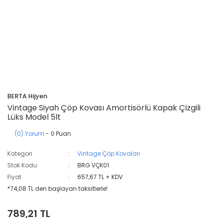
BERTA Hijyen
Vintage Siyah Çöp Kovası Amortisörlü Kapak Çizgili
Lüks Model 5lt
(0) Yorum
- 0 Puan
Kategori
Vintage Çöp Kovaları
Stok Kodu
BRG VÇK01
Fiyat
657,67 TL + KDV
*74,08 TL den başlayan taksitlerle!
789,21 TL