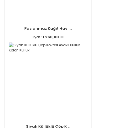
Paslanmaz Kağıt Havl ...
Fiyat :
1.260,00 TL
Siyah Küllüklü Çöp K ...