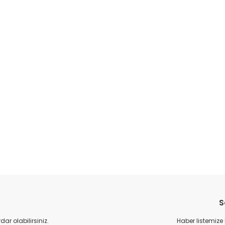
S
r olabilirsiniz.
Haber listemize